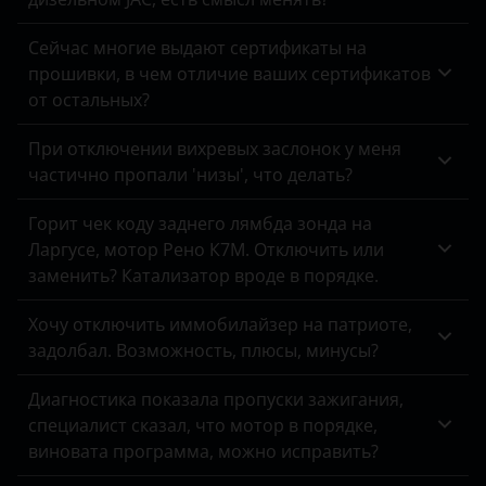
Omoda
Opel
Сейчас многие выдают сертификаты на
прошивки, в чем отличие ваших сертификатов
Peugeot
от остальных?
Porsche
При отключении вихревых заслонок у меня
частично пропали 'низы', что делать?
Ravon
Renault
Горит чек коду заднего лямбда зонда на
Ларгусе, мотор Рено К7М. Отключить или
Saab
заменить? Катализатор вроде в порядке.
Seat
Хочу отключить иммобилайзер на патриоте,
Skoda
задолбал. Возможность, плюсы, минусы?
Smart
Диагностика показала пропуски зажигания,
специалист сказал, что мотор в порядке,
SsangYong
виновата программа, можно исправить?
Subaru