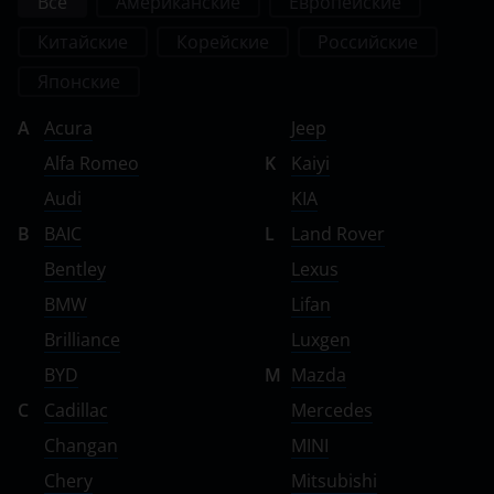
Все
Американские
Европейские
Китайские
Корейские
Российские
Японские
A
Acura
Jeep
Alfa Romeo
K
Kaiyi
Audi
KIA
B
BAIC
L
Land Rover
Bentley
Lexus
BMW
Lifan
Brilliance
Luxgen
BYD
M
Mazda
C
Cadillac
Mercedes
Changan
MINI
Chery
Mitsubishi