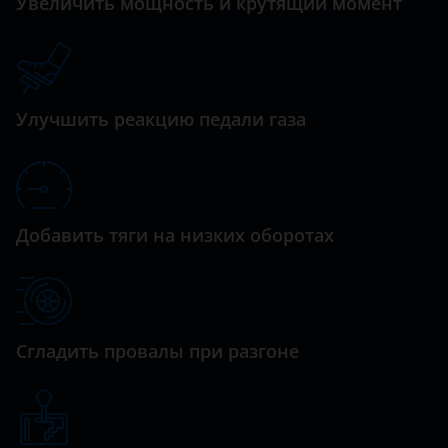
Увеличить мощность и крутящий момент
Pilot
Daihatsu
Shuttle
Datsun
Stepwgn
Dodge
Улучшить реакцию педали газа
Vezel
Dongfeng (DFM)
Exeed
FAW
Добавить тяги на низких оборотах
Fiat
Ford
GAC
Сгладить провалы при разгоне
Geely
Genesis