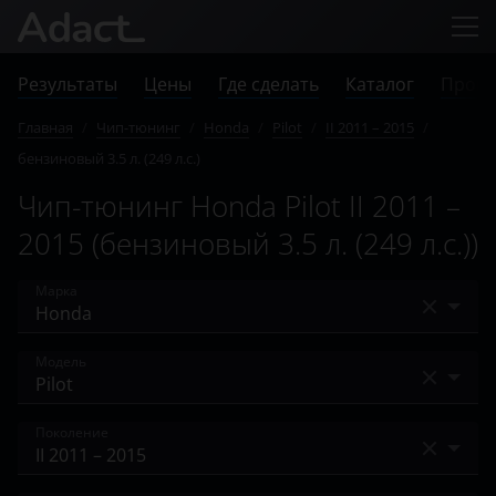
Результаты
Цены
Где сделать
Каталог
Прове
Главная
/
Чип-тюнинг
/
Honda
/
Pilot
/
II 2011 – 2015
/
бензиновый 3.5 л. (249 л.с.)
Чип-тюнинг Honda Pilot II 2011 –
2015 (бензиновый 3.5 л. (249 л.с.))
Марка
Acura
Модель
Alfa Romeo
Accord
Поколение
Audi
City
BAIC