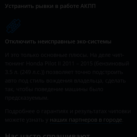
Great Wall (GWM)
Устранить рывки в работе АКПП
Haval
Hawtai
Отключить неисправные эко-системы
Honda
Hummer
И это только основные плюсы. На деле чип-
тюнинг Honda Pilot II 2011 – 2015 (бензиновый
Hyundai
3.5 л. (249 л.с.)) позволяет точно подстроить
Infiniti
авто под стиль вождения владельца, сделать
так, чтобы поведение машины было
Iveco
предсказуемым.
JAC
Подробнее о гарантиях и результатах чиповки
Jaguar
можете узнать у
наших партнеров в городе
.
Jeep
Нас часто спрашивают