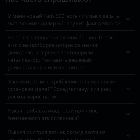
Kaiyi
KIA
У меня новый Tank 500, есть ли смысл делать
чип-тюнинг? Дилер обнаружит факт репрога?
Land Rover
На трассе 'попал' на плохой бензин. После
Lexus
этого на приборке загорелся значок
двигателя, в сервисе приговорили
Lifan
катализатор. Поставить дешевый
Luxgen
универсальный или прошить?
Mazda
Увеличится ли потребление топлива после
установки stage1? Сосед чипанул киа рио,
Mercedes
расход вырос на литр.
MINI
Какая прибавка мощности при чипе
Mitsubishi
бензинового атмосферника?
Nissan
Вышел из строя датчик оксида азота на
дизельном JAC, есть смысл менять?