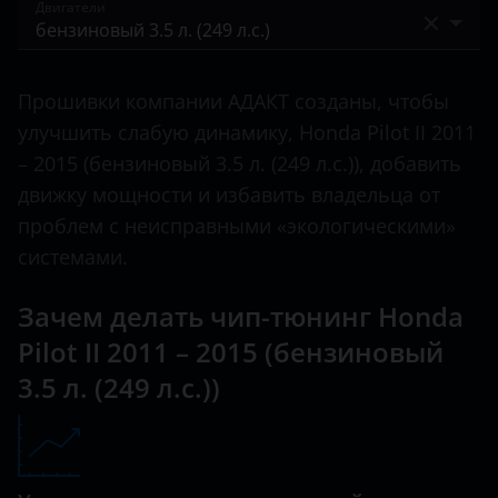
I 2005 – 2008
Двигатели
Civic
Bentley
II 2008 – 2011
CR-V
бензиновый 3.5 л. (249 л.с.)
BMW
II 2011 – 2015
Прошивки компании АДАКТ созданы, чтобы
Crosstour
Brilliance
улучшить слабую динамику, Honda Pilot II 2011
III 2015 – 2018
Element
– 2015 (бензиновый 3.5 л. (249 л.с.)), добавить
BYD
III 2018 – н.в.
движку мощности и избавить владельца от
F-RV
Cadillac
проблем с неисправными «экологическими»
Fit
системами.
Changan
Freed
Chery
Зачем делать чип-тюнинг Honda
HR-V
Pilot II 2011 – 2015 (бензиновый
Chevrolet
Insight
3.5 л. (249 л.с.))
Chrysler
Jazz
Citroen
Legend
Daewoo