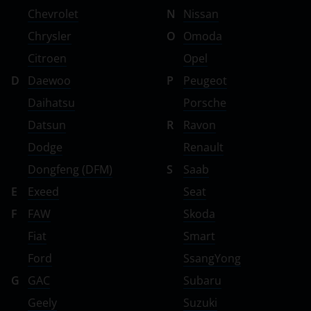
Chevrolet
N
Nissan
Chrysler
O
Omoda
Citroen
Opel
D
Daewoo
P
Peugeot
Daihatsu
Porsche
Datsun
R
Ravon
Dodge
Renault
Dongfeng (DFM)
S
Saab
E
Exeed
Seat
F
FAW
Skoda
Fiat
Smart
Ford
SsangYong
G
GAC
Subaru
Geely
Suzuki