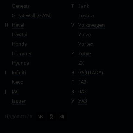
Genesis
T
Tank
Great Wall (GWM)
Toyota
H
Haval
V
Volkswagen
Hawtai
Volvo
Honda
Vortex
Hummer
Z
Zotye
Hyundai
ZX
I
Infiniti
В
ВАЗ (LADA)
Iveco
Г
ГАЗ
J
JAC
З
ЗАЗ
Jaguar
У
УАЗ
Поделиться: