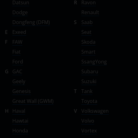
Datsun
R
Ravon
Dodge
Renault
Dongfeng (DFM)
S
Saab
E
Exeed
Seat
F
FAW
Skoda
Fiat
Smart
Ford
SsangYong
G
GAC
Subaru
Geely
Suzuki
Genesis
T
Tank
Great Wall (GWM)
Toyota
H
Haval
V
Volkswagen
Hawtai
Volvo
Honda
Vortex