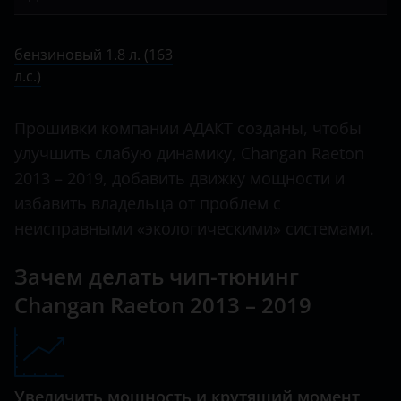
Bentley
CS35 Plus
бензиновый 1.8 л. (163 л.с.)
BMW
бензиновый 1.8 л. (163
CS55
л.с.)
Brilliance
CS55 plus
BYD
Прошивки компании АДАКТ созданы, чтобы
CS75
Cadillac
улучшить слабую динамику, Changan Raeton
CX20
2013 – 2019, добавить движку мощности и
Changan
избавить владельца от проблем с
Eado
Chery
неисправными «экологическими» системами.
Hunter
Chevrolet
Зачем делать чип-тюнинг
Raeton
Chrysler
Changan Raeton 2013 – 2019
Uni-K
Citroen
UNI-T
Daewoo
UNI-V
Увеличить мощность и крутящий момент
Daihatsu