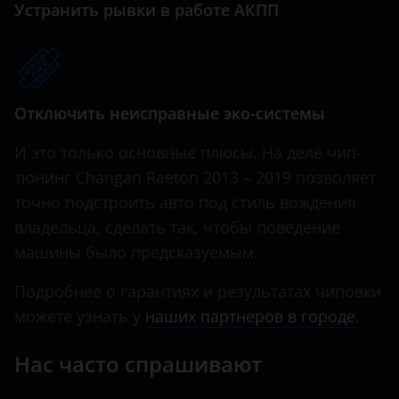
Устранить рывки в работе АКПП
Haval
Hawtai
Honda
Отключить неисправные эко-системы
Hummer
И это только основные плюсы. На деле чип-
Hyundai
тюнинг Changan Raeton 2013 – 2019 позволяет
точно подстроить авто под стиль вождения
Infiniti
владельца, сделать так, чтобы поведение
Iveco
машины было предсказуемым.
JAC
Подробнее о гарантиях и результатах чиповки
Jaguar
можете узнать у
наших партнеров в городе
.
Jeep
Нас часто спрашивают
Kaiyi