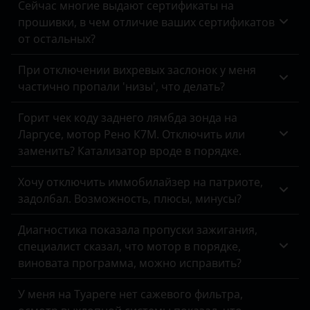
Сейчас многие выдают сертификаты на
Opel
прошивки, в чем отличие ваших сертификатов
Peugeot
от остальных?
Porsche
При отключении вихревых заслонок у меня
частично пропали 'низы', что делать?
Ravon
Горит чек коду заднего лямбда зонда на
Renault
Ларгусе, мотор Рено К7М. Отключить или
Saab
заменить? Катализатор вроде в порядке.
Seat
Хочу отключить иммобилайзер на патриоте,
задолбал. Возможность, плюсы, минусы?
Skoda
Диагностика показала пропуски зажигания,
Smart
специалист сказал, что мотор в порядке,
SsangYong
виновата программа, можно исправить?
Subaru
У меня на Туареге нет сажевого фильтра,