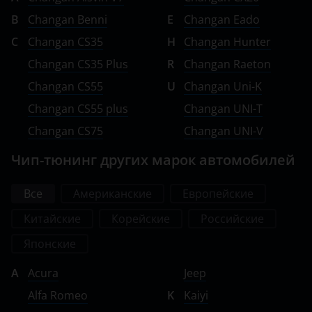
B
Changan Benni
E
Changan Eado
C
Changan CS35
H
Changan Hunter
Changan CS35 Plus
R
Changan Raeton
Changan CS55
U
Changan Uni-K
Changan CS55 plus
Changan UNI-T
Changan CS75
Changan UNI-V
Чип-тюнинг других марок автомобилей
Все
Американские
Европейские
Китайские
Корейские
Российские
Японские
A
Acura
Jeep
Alfa Romeo
K
Kaiyi