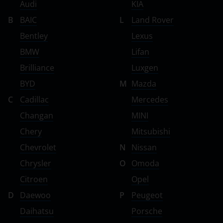
Audi
KIA
B
BAIC
L
Land Rover
Bentley
Lexus
BMW
Lifan
Brilliance
Luxgen
BYD
M
Mazda
C
Cadillac
Mercedes
Changan
MINI
Chery
Mitsubishi
Chevrolet
N
Nissan
Chrysler
O
Omoda
Citroen
Opel
D
Daewoo
P
Peugeot
Daihatsu
Porsche