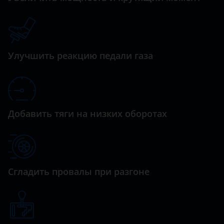
Datsun
Dodge
Улучшить реакцию педали газа
Dongfeng (DFM)
Exeed
FAW
Добавить тяги на низких оборотах
Fiat
Ford
GAC
Сгладить провалы при разгоне
Geely
Genesis
Great Wall (GWM)