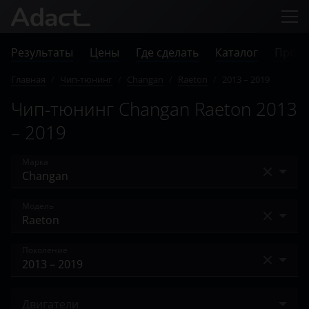
Результаты
Цены
Где сделать
Каталог
Прове
Главная
/
Чип-тюнинг
/
Changan
/
Raeton
/
2013 – 2019
Чип-тюнинг Changan Raeton 2013
– 2019
Марка
Acura
Модель
Alfa Romeo
Alsvin V7
Поколение
Audi
Benni
BAIC
2013 – 2019
CS35
Двигатели