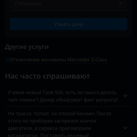
Audi
Поколение
A-класс AMG
BAIC
V (W221) 2005 – 2009
AMG GT
Узнать цену
Bentley
V (W221) 2009 – 2013
B-класс
BMW
VI (W222, C217) 2013 – 2017
Другие услуги
C-класс
Brilliance
VI (W222, C217) 2017 – 2020
C-класс AMG
Отключение мочевины Mercedes S-Class
BYD
VII (W223) 2020 – н.в.
Citan
Нас часто спрашивают
Cadillac
CL-класс
Changan
У меня новый Tank 500, есть ли смысл делать
CL-класс AMG
чип-тюнинг? Дилер обнаружит факт репрога?
Chery
CLA-класс
Chevrolet
На трассе 'попал' на плохой бензин. После
CLA-класс AMG
этого на приборке загорелся значок
Chrysler
двигателя, в сервисе приговорили
CLC-класс
катализатор. Поставить дешевый
Citroen