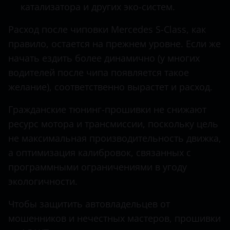
катализатора и других эко-систем.
GLS
Hawtai
Расход после чиповки Mercedes S-Class, как
M-Class
Honda
правило, остается на прежнем уровне. Если же
R-Class
начать ездить более динамично (у многих
Hummer
S-Class
водителей после чипа появляется такое
Hyundai
желание), соответственно вырастет и расход.
SLK
Infiniti
Гражданские тюнинг-прошивки не снижают
Sprinter
Iveco
ресурс мотора и трансмиссии, поскольку цель
Sprinter Classic
не максимальная производительность движка,
JAC
а оптимизация калибровок, связанных с
V-Class
Jaguar
программными ограничениями в угоду
Viano
экологичности.
Jeep
Vito
Kaiyi
Чтобы защитить автовладельцев от
X-Class
мошенников и нечестных мастеров, прошивки
KIA