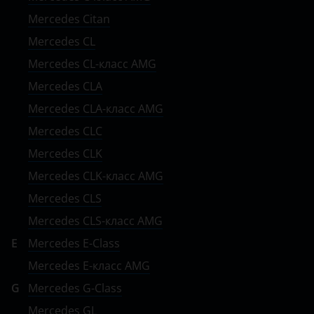
Skoda
Mercedes Citan
Smart
Mercedes CL
SsangYong
Mercedes CL-класс AMG
Mercedes CLA
Subaru
Mercedes CLA-класс AMG
Suzuki
Mercedes CLC
Tank
Mercedes CLK
Toyota
Mercedes CLK-класс AMG
Mercedes CLS
Volkswagen
Mercedes CLS-класс AMG
Volvo
E
Mercedes E-Class
Vortex
Mercedes E-класс AMG
Zotye
G
Mercedes G-Class
Mercedes GL
ZX