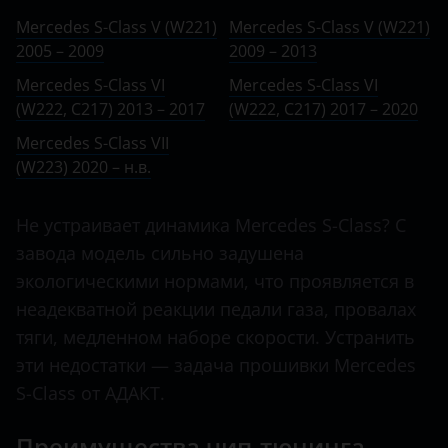
Ничего не найдено
BMW
VI (W222, C217) 2013 – 2017
Mercedes S-Class V (W221)
Mercedes S-Class V (W221)
C-Class
2005 – 2009
Brilliance
2009 – 2013
VI (W222, C217) 2017 – 2020
C-класс AMG
Mercedes S-Class VI
Mercedes S-Class VI
BYD
VII (W223) 2020 – н.в.
(W222, C217) 2013 – 2017
(W222, C217) 2017 – 2020
Citan
Cadillac
Mercedes S-Class VII
CL
(W223) 2020 – н.в.
Changan
CL-класс AMG
Chery
Не устраивает динамика Mercedes S-Class? С
CLA
Chevrolet
завода модель сильно задушена
CLA-класс AMG
экологическими нормами, что проявляется в
Chrysler
неадекватной реакции педали газа, провалах
CLC
Citroen
тяги, медленном наборе скорости. Устранить
CLK
эти недостатки — задача прошивки Mercedes
Daewoo
S-Class от АДАКТ.
CLK-класс AMG
Daihatsu
CLS
Преимущества чип-тюнинга