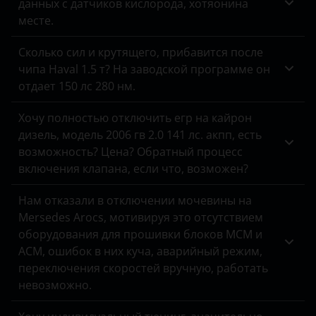
данных с датчиков кислорода, хотяонина
Viano
JAC
месте.
Vito
Jaguar
Сколько сил и крутящего, прибавится после
X-класс
чипа Haval 1.5 т? На заводской программе он
Jeep
отдает 150 лс 280 нм.
Kaiyi
Хочу полностью отключить егр на кайрон
Kia
дизель, модель 2006 гв 2.0 141 лс. акпп, есть
возможность? Цена? Обратный процесс
Land Rover
включения клапана, если что, возможен?
Lexus
Нам отказали в отключении мочевины на
Lifan
Mersedes Arocs, мотивируя это отсутствием
оборудования для прошивки блоков MCM и
Luxgen
ACM, ошибок в них куча, аварийный режим,
переключения скоростей вручную, работать
Mazda
невозможно.
Mercedes-Benz