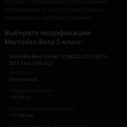
от АДАКТ сопровождаются специальным
X-класс
Land Rover
сертификатом. Его могут выдать только
официальные партнеры компании.
Lexus
Lifan
Выберите модификацию
Mercedes-Benz S-класс:
Luxgen
Mazda
Mercedes-Benz S-класс VI (W222, C217) 2013 –
2017 3.0 л. (333 л.с.)
Mercedes
Двигатель
MINI
Бензиновый
Mitsubishi
Прирост мощности
+10.2% л.с.
Nissan
Прирост крутящего момента
Omoda
+10.7% Н·м
Opel
Средняя стоимость (только тюнинг)