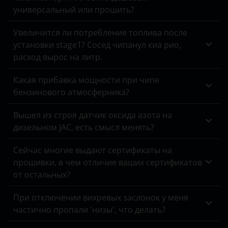
универсальный или прошить?
CLK-класс
Daewoo
CLK-класс AMG
Увеличится ли потребление топлива после
Daihatsu
установки stage1? Сосед чипанул киа рио,
CLS-класс
расход вырос на литр.
Datsun
CLS-класс AMG
Какая прибавка мощности при чипе
Dodge
бензинового атмосферника?
E-класс
DongFeng
E-класс AMG
Вышел из строя датчик оксида азота на
EXEED
дизельном JAC, есть смысл менять?
G-класс
FAW
Сейчас многие выдают сертификаты на
GL-класс
прошивки, в чем отличие ваших сертификатов
Fiat
от остальных?
GLA-класс
Ford
GLA-класс AMG
При отключении вихревых заслонок у меня
Foton
частично пропали 'низы', что делать?
GLB-класс
GAC