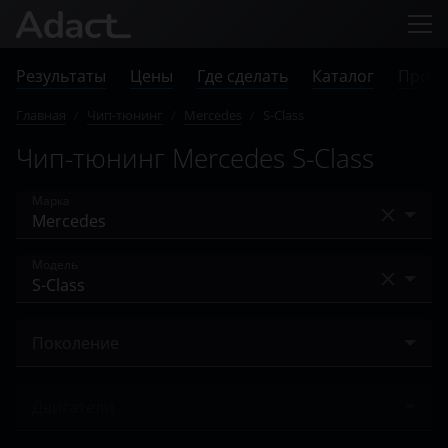
Результаты
Цены
Где сделать
Каталог
Прове
Главная
/
Чип-тюнинг
/
Mercedes
/
S-Class
Чип-тюнинг Mercedes S-Class
Марка
Acura
Модель
Alfa Romeo
A-Class
Audi
Поколение
A-класс AMG
BAIC
V (W221) 2005 – 2009
AMG GT
Двигатели
Bentley
V (W221) 2009 – 2013
B-Class