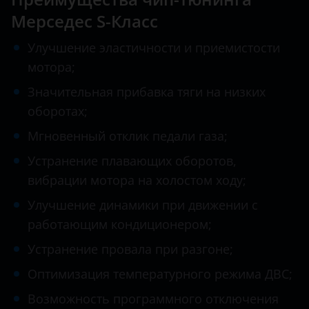
Datsun
Мерседес S-Класс
CLS-класс AMG
Dodge
E-Class
Улучшение эластичности и приемистости
Dongfeng (DFM)
мотора;
E-класс AMG
Exeed
Значительная прибавка тяги на низких
G-Class
оборотах;
FAW
GL
Мгновенный отклик педали газа;
Fiat
GLA
Устранение плавающих оборотов,
Ford
вибрации мотора на холостом ходу;
GLA-класс AMG
GAC
Улучшение динамики при движении с
GLB
Geely
работающим кондиционером;
GLC
Устранение провала при разгоне;
Genesis
GLE
Оптимизация температурного режима ДВС;
Great Wall (GWM)
GLK
Возможность программного отключения
Haval