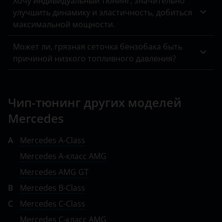
Хочу индивидуальный тюнинг, значительно
MINI
улучшить динамику и эластичность, добиться
максимальной мощности.
Mitsubishi
Может ли, грязная сеточка бензобака быть
Nissan
причиной низкого топливного давления?
Omoda
Opel
Чип-тюнинг других моделей
Peugeot
Mercedes
Porsche
A
Mercedes A-Class
Ravon
Mercedes A-класс AMG
Renault
Mercedes AMG GT
Saab
B
Mercedes B-Class
C
Mercedes C-Class
Seat
Mercedes C-класс AMG