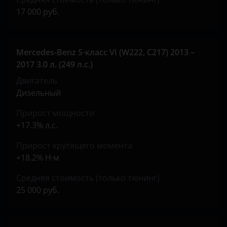
Peugeot
17 000 руб.
Porsche
Ravon
Mercedes-Benz S-класс VI (W222, C217) 2013 –
2017 3.0 л. (249 л.с.)
Renault
Двигатель
Saab
Дизельный
Seat
Прирост мощности
+17.3% л.с.
Skoda
Прирост крутящего момента
Smart
+18.2% Н·м
SsangYong
Средняя стоимость (только тюнинг)
25 000 руб.
Subaru
Suzuki