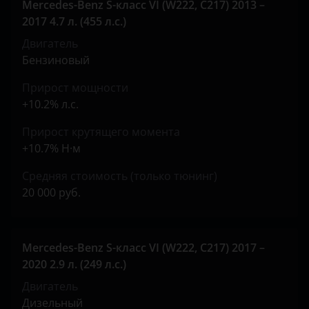
Mercedes-Benz S-класс VI (W222, C217) 2013 –
Tank
2017 4.7 л. (455 л.с.)
Toyota
Двигатель
Бензиновый
Volkswagen
Прирост мощности
Volvo
+10.2% л.с.
Vortex
Прирост крутящего момента
Zotye
+10.7% Н·м
ZX
Средняя стоимость (только тюнинг)
20 000 руб.
ВАЗ (LADA)
ГАЗ
Mercedes-Benz S-класс VI (W222, C217) 2017 –
ЗАЗ
2020 2.9 л. (249 л.с.)
УАЗ
Двигатель
Дизельный