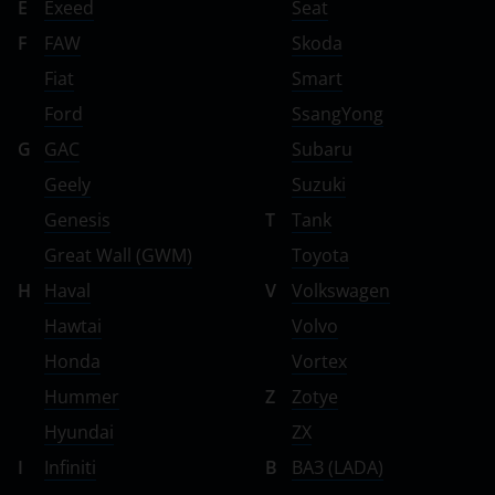
E
Exeed
Seat
F
FAW
Skoda
Fiat
Smart
Ford
SsangYong
G
GAC
Subaru
Geely
Suzuki
Genesis
T
Tank
Great Wall (GWM)
Toyota
H
Haval
V
Volkswagen
Hawtai
Volvo
Honda
Vortex
Hummer
Z
Zotye
Hyundai
ZX
I
Infiniti
В
ВАЗ (LADA)