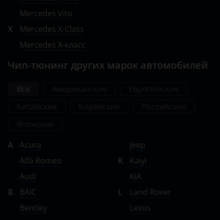
Mercedes Vito
X
Mercedes X-Class
Mercedes X-класс
Чип-тюнинг других марок автомобилей
Все
Американские
Европейские
Китайские
Корейские
Российские
Японские
A
Acura
Jeep
Alfa Romeo
K
Kaiyi
Audi
KIA
B
BAIC
L
Land Rover
Bentley
Lexus