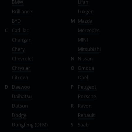
BMW
Lifan
Brilliance
Luxgen
BYD
M
Mazda
C
Cadillac
Mercedes
Changan
MINI
Chery
Mitsubishi
Chevrolet
N
Nissan
Chrysler
O
Omoda
Citroen
Opel
D
Daewoo
P
Peugeot
Daihatsu
Porsche
Datsun
R
Ravon
Dodge
Renault
Dongfeng (DFM)
S
Saab