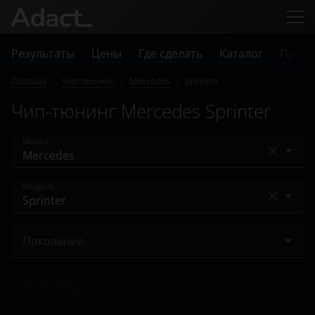
Результаты
Цены
Где сделать
Каталог
Прове
Главная
/
Чип-тюнинг
/
Mercedes
/
Sprinter
Чип-тюнинг Mercedes Sprinter
Марка
Acura
Модель
Alfa Romeo
A-Class
Audi
Поколение
A-класс AMG
BAIC
II (W906) 2013 – 2018
AMG GT
Двигатели
Bentley
III (W907/W910) 2018 – н.в.
B-Class