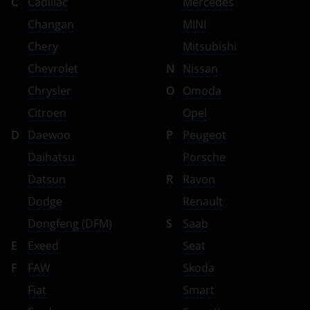
C
Cadillac
Mercedes
Changan
MINI
Chery
Mitsubishi
Chevrolet
N
Nissan
Chrysler
O
Omoda
Citroen
Opel
D
Daewoo
P
Peugeot
Daihatsu
Porsche
Datsun
R
Ravon
Dodge
Renault
Dongfeng (DFM)
S
Saab
E
Exeed
Seat
F
FAW
Skoda
Fiat
Smart