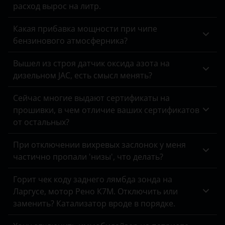
CLS-класс
Tank
расход вырос на литр.
Datsun
CLS-класс AMG
Toyota
Какая прибавка мощности при чипе
Dodge
бензинового атмосферника?
E-класс
Volkswagen
DongFeng
E-класс AMG
Вышел из строя датчик оксида азота на
Volvo
EXEED
дизельном JAC, есть смысл менять?
G-класс
Vortex
FAW
Сейчас многие выдают сертификаты на
GL-класс
Zotye
прошивки, в чем отличие ваших сертификатов
Fiat
от остальных?
GLA-класс
ZX
Ford
GLA-класс AMG
При отключении вихревых заслонок у меня
ВАЗ (LADA)
Foton
частично пропали 'низы', что делать?
GLB-класс
ГАЗ
GAC
Горит чек коду заднего лямбда зонда на
GLC-класс
ЗАЗ
Geely
Ларгусе, мотор Рено К7М. Отключить или
GLE-класс
заменить? Катализатор вроде в порядке.
УАЗ
Genesis
GLK-класс