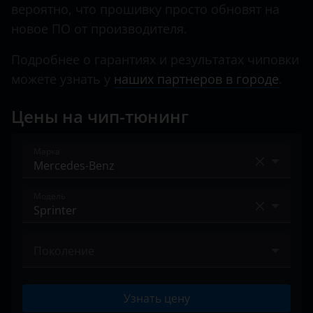
X-класс
вероятно, что прошивку просто обновят на
Land Rover
новое ПО от производителя.
Lexus
Подробнее о гарантиях и результатах чиповки
Lifan
можете узнать у
наших партнеров в городе
.
Luxgen
Цены на чип-тюнинг
Mazda
Марка
Mercedes
MINI
Acura
Модель
Mitsubishi
Alfa Romeo
A-класс
Nissan
Audi
Поколение
A-класс AMG
Omoda
BAIC
II (W906) 2013 – 2018
AMG GT
Opel
Узнать цену
Bentley
III (W907/W910) 2018 – н.в.