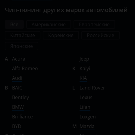
Чип-тюнинг других марок автомобилей
Все
Американские
Европейские
Китайские
Корейские
Российские
Японские
A
Acura
Jeep
Alfa Romeo
K
Kaiyi
Audi
KIA
B
BAIC
L
Land Rover
Bentley
Lexus
BMW
Lifan
Brilliance
Luxgen
BYD
M
Mazda