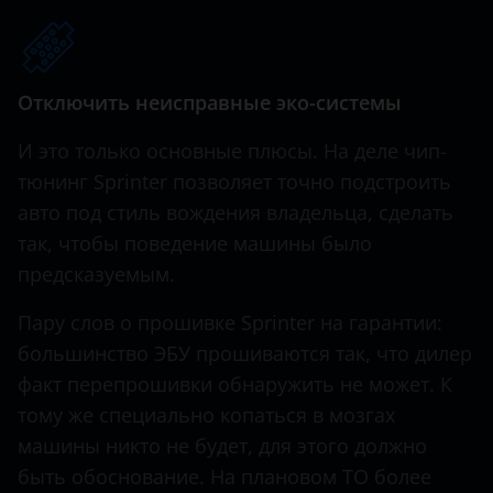
GLS
Hawtai
M-Class
Honda
Отключить неисправные эко-системы
R-Class
Hummer
И это только основные плюсы. На деле чип-
S-Class
Hyundai
тюнинг Sprinter позволяет точно подстроить
SLK
авто под стиль вождения владельца, сделать
Infiniti
Sprinter
так, чтобы поведение машины было
Iveco
предсказуемым.
Sprinter Classic
JAC
Пару слов о прошивке Sprinter на гарантии:
V-Class
Jaguar
большинство ЭБУ прошиваются так, что дилер
Viano
факт перепрошивки обнаружить не может. К
Jeep
тому же специально копаться в мозгах
Vito
Kaiyi
машины никто не будет, для этого должно
X-Class
быть обоснование. На плановом ТО более
KIA