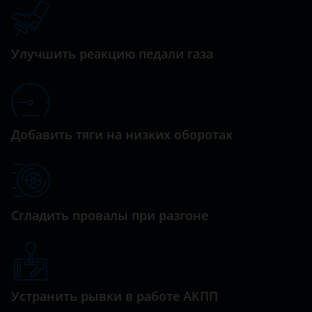
Datsun
CLS-класс AMG
Dodge
E-Class
Улучшить реакцию педали газа
Dongfeng (DFM)
E-класс AMG
Exeed
G-Class
FAW
GL
Добавить тяги на низких оборотах
Fiat
GLA
Ford
GLA-класс AMG
GAC
GLB
Сгладить провалы при разгоне
Geely
GLC
Genesis
GLE
Great Wall (GWM)
Устранить рывки в работе АКПП
GLK
Haval