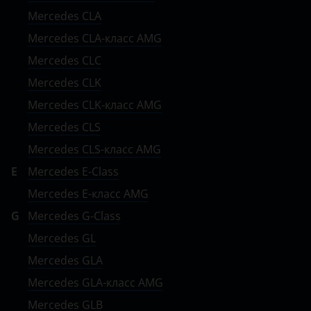
Mercedes CLA
Subaru
Mercedes CLA-класс AMG
Suzuki
Mercedes CLC
Tank
Mercedes CLK
Toyota
Mercedes CLK-класс AMG
Mercedes CLS
Volkswagen
Mercedes CLS-класс AMG
Volvo
E
Mercedes E-Class
Vortex
Mercedes E-класс AMG
Zotye
G
Mercedes G-Class
Mercedes GL
ZX
Mercedes GLA
ВАЗ (LADA)
Mercedes GLA-класс AMG
ГАЗ
Mercedes GLB