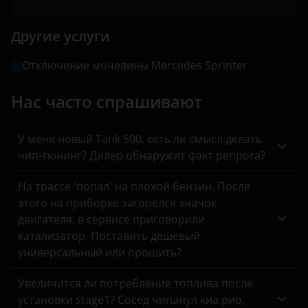
B-класс
Peugeot
BMW
Другие услуги
C-класс
Porsche
Brilliance
C-класс AMG
Отключение мочевины Mercedes Sprinter
Ravon
BYD
Citan
Renault
Нас часто спрашивают
Cadillac
CL-класс
Saab
Changan
У меня новый Tank 500, есть ли смысл делать
CL-класс AMG
Seat
чип-тюнинг? Дилер обнаружит факт репрога?
Chery
CLA-класс
Skoda
Chevrolet
На трассе 'попал' на плохой бензин. После
CLA-класс AMG
этого на приборке загорелся значок
Smart
Chrysler
двигателя, в сервисе приговорили
CLC-класс
SsangYong
катализатор. Поставить дешевый
Citroen
универсальный или прошить?
CLK-класс
Subaru
Daewoo
CLK-класс AMG
Увеличится ли потребление топлива после
Suzuki
Daihatsu
установки stage1? Сосед чипанул киа рио,