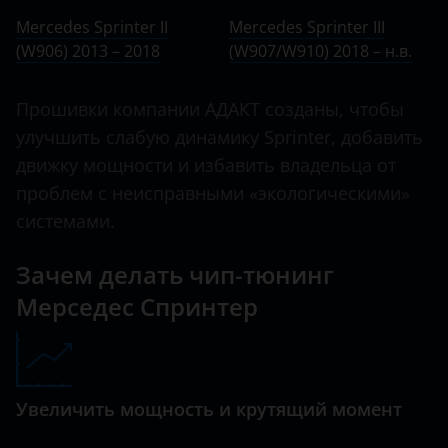
Ничего не найдено
BMW
Mercedes Sprinter II
Mercedes Sprinter III
C-Class
(W906) 2013 – 2018
Brilliance
(W907/W910) 2018 – н.в.
C-класс AMG
BYD
Прошивки компании АДАКТ созданы, чтобы
Citan
Cadillac
улучшить слабую динамику Sprinter, добавить
CL
движку мощности и избавить владельца от
Changan
проблем с неисправными «экологическими»
CL-класс AMG
Chery
системами.
CLA
Chevrolet
Зачем делать чип-тюнинг
CLA-класс AMG
Chrysler
Мерседес Спринтер
CLC
Citroen
CLK
Daewoo
CLK-класс AMG
Увеличить мощность и крутящий момент
Daihatsu
CLS