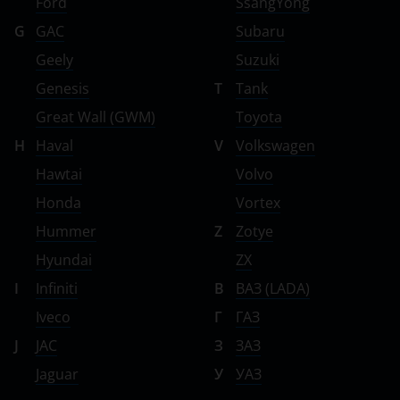
Ford
SsangYong
G
GAC
Subaru
Geely
Suzuki
Genesis
T
Tank
Great Wall (GWM)
Toyota
H
Haval
V
Volkswagen
Hawtai
Volvo
Honda
Vortex
Hummer
Z
Zotye
Hyundai
ZX
I
Infiniti
В
ВАЗ (LADA)
Iveco
Г
ГАЗ
J
JAC
З
ЗАЗ
Jaguar
У
УАЗ