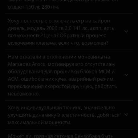
Jeep
отдает 150 лс 280 нм.
Kaiyi
Хочу полностью отключить егр на кайрон
Kia
дизель, модель 2006 гв 2.0 141 лс. акпп, есть
возможность? Цена? Обратный процесс
Land Rover
включения клапана, если что, возможен?
Lexus
Нам отказали в отключении мочевины на
Lifan
Mersedes Arocs, мотивируя это отсутствием
оборудования для прошивки блоков MCM и
Luxgen
ACM, ошибок в них куча, аварийный режим,
переключения скоростей вручную, работать
Mazda
невозможно.
Mercedes-Benz
Хочу индивидуальный тюнинг, значительно
MINI
улучшить динамику и эластичность, добиться
максимальной мощности.
Mitsubishi
Может ли, грязная сеточка бензобака быть
Nissan