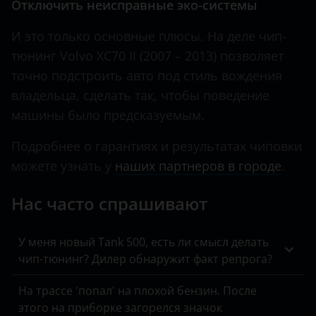
Отключить неисправные эко-системы
KIA
И это только основные плюсы. На деле чип-
Land Rover
тюнинг Volvo XC70 II (2007 – 2013) позволяет
Lexus
точно подстроить авто под стиль вождения
владельца, сделать так, чтобы поведение
Lifan
машины было предсказуемым.
Luxgen
Подробнее о гарантиях и результатах чиповки
Mazda
можете узнать у
наших партнеров в городе
.
Mercedes
Нас часто спрашивают
MINI
Mitsubishi
У меня новый Tank 500, есть ли смысл делать
чип-тюнинг? Дилер обнаружит факт репрога?
Nissan
На трассе 'попал' на плохой бензин. После
Omoda
этого на приборке загорелся значок