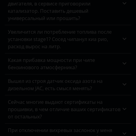
двигателя, в сервисе приговорили
Opel
катализатор. Поставить дешевый
Peugeot
универсальный или прошить?
Porsche
Увеличится ли потребление топлива после
установки stage1? Сосед чипанул киа рио,
Ravon
расход вырос на литр.
Renault
Какая прибавка мощности при чипе
Saab
бензинового атмосферника?
Seat
Вышел из строя датчик оксида азота на
дизельном JAC, есть смысл менять?
Skoda
Smart
Сейчас многие выдают сертификаты на
прошивки, в чем отличие ваших сертификатов
SsangYong
от остальных?
Subaru
При отключении вихревых заслонок у меня