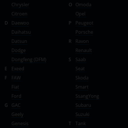
Chrysler
O
Omoda
Citroen
Opel
D
Daewoo
P
Peugeot
Daihatsu
Porsche
Datsun
R
Ravon
Dodge
Renault
Dongfeng (DFM)
S
Saab
E
Exeed
Seat
F
FAW
Skoda
Fiat
Smart
Ford
SsangYong
G
GAC
Subaru
Geely
Suzuki
Genesis
T
Tank