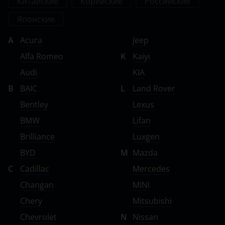
Китайские
Корейские
Российские
Японские
A
Acura
Jeep
Alfa Romeo
K
Kaiyi
Audi
KIA
B
BAIC
L
Land Rover
Bentley
Lexus
BMW
Lifan
Brilliance
Luxgen
BYD
M
Mazda
C
Cadillac
Mercedes
Changan
MINI
Chery
Mitsubishi
Chevrolet
N
Nissan