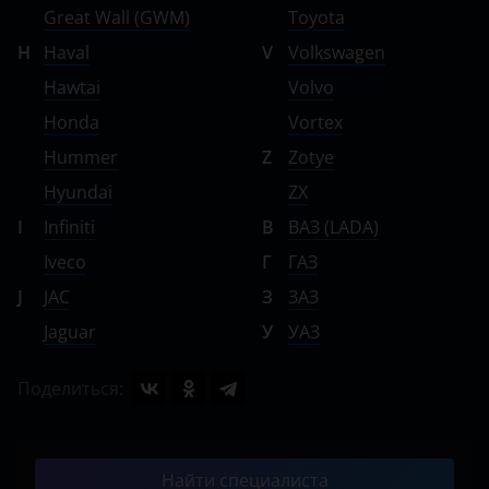
Great Wall (GWM)
Toyota
H
Haval
V
Volkswagen
Hawtai
Volvo
Honda
Vortex
Hummer
Z
Zotye
Hyundai
ZX
I
Infiniti
В
ВАЗ (LADA)
Iveco
Г
ГАЗ
J
JAC
З
ЗАЗ
Jaguar
У
УАЗ
Поделиться:
Найти специалиста