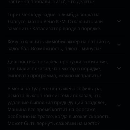
частично пропали 'низы', что делать?
Suzuki
Tank
Горит чек коду заднего лямбда зонда на
Ларгусе, мотор Рено К7М. Отключить или
Toyota
заменить? Катализатор вроде в порядке.
Volkswagen
Хочу отключить иммобилайзер на патриоте,
Volvo
задолбал. Возможность, плюсы, минусы?
Vortex
Диагностика показала пропуски зажигания,
специалист сказал, что мотор в порядке,
Zotye
виновата программа, можно исправить?
ZX
У меня на Туареге нет сажевого фильтра,
ВАЗ (LADA)
осмотр выхлопной системы показал, что
удаление выполнил предыдущий владелец.
ГАЗ
Машина все время коптит на форсаже,
особенно на трассе, когда высокая скорость.
ЗАЗ
Может быть вернуть сажевый на место?
УАЗ