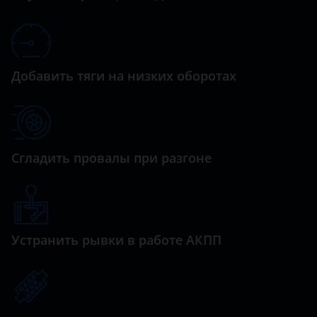
Haval
Hawtai
Добавить тяги на низких оборотах
Honda
Hummer
Hyundai
Сгладить провалы при разгоне
Infiniti
Iveco
JAC
Устранить рывки в работе АКПП
Jaguar
Jeep
Kaiyi