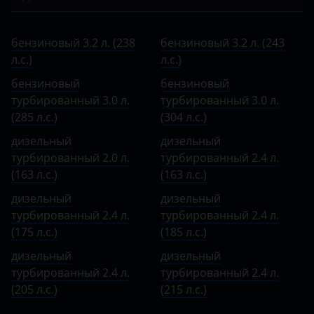
Bentley
I 2004 – 2007
S60
бензиновый 3.2 л. (238 л.с.)
BMW
II 2007 – 2013
бензиновый 3.2 л. (238
бензиновый 3.2 л. (243
S60 Cross Country
бензиновый 3.2 л. (243 л.с.)
л.с.)
Brilliance
л.с.)
II 2013 – 2016
S80
бензиновый турбированный 3.0 л. (285 л.с.)
бензиновый
бензиновый
BYD
турбированный 3.0 л.
турбированный 3.0 л.
S90
бензиновый турбированный 3.0 л. (304 л.с.)
Cadillac
(285 л.с.)
(304 л.с.)
V40
дизельный турбированный 2.0 л. (163 л.с.)
дизельный
дизельный
Changan
турбированный 2.0 л.
турбированный 2.4 л.
V50
дизельный турбированный 2.4 л. (163 л.с.)
Chery
(163 л.с.)
(163 л.с.)
V60
дизельный турбированный 2.4 л. (175 л.с.)
дизельный
дизельный
Chevrolet
турбированный 2.4 л.
турбированный 2.4 л.
V70
дизельный турбированный 2.4 л. (185 л.с.)
Chrysler
(175 л.с.)
(185 л.с.)
XC40
дизельный турбированный 2.4 л. (205 л.с.)
дизельный
Citroen
дизельный
турбированный 2.4 л.
XC60
турбированный 2.4 л.
дизельный турбированный 2.4 л. (215 л.с.)
Daewoo
(205 л.с.)
(215 л.с.)
XC70
Daihatsu