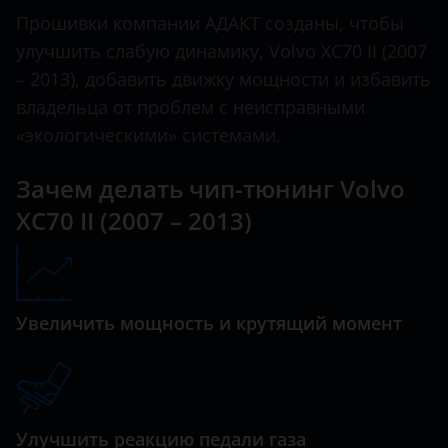
XC90
Прошивки компании АДАКТ созданы, чтобы
Datsun
улучшить слабую динамику, Volvo XC70 II (2007
Dodge
– 2013), добавить движку мощности и избавить
владельца от проблем с неисправными
Dongfeng (DFM)
«экологическими» системами.
Exeed
Зачем делать чип-тюнинг Volvo
FAW
XC70 II (2007 – 2013)
Fiat
Ford
GAC
Увеличить мощность и крутящий момент
Geely
Genesis
Great Wall (GWM)
Улучшить реакцию педали газа