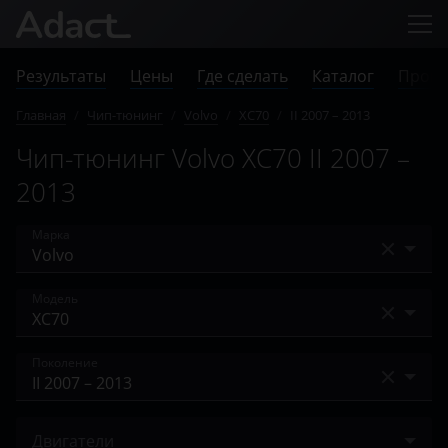
Результаты
Цены
Где сделать
Каталог
Прове
Главная
/
Чип-тюнинг
/
Volvo
/
XC70
/
II 2007 – 2013
Чип-тюнинг Volvo XC70 II 2007 –
2013
Марка
Acura
Модель
Alfa Romeo
C30
Поколение
Audi
C70
BAIC
I 2000 – 2004
S40
Двигатели