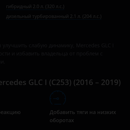
бензиновый турбированный 3.0 л. (367 л.с.)
C-Class
гибридный 2.0 л. (320 л.с.)
бензиновый турбированный 4.0 л. (476 л.с.)
дизельный турбированный 2.1 л. (204 л.с.)
C-класс AMG
бензиновый турбированный 4.0 л. (510 л.с.)
Citan
гибридный 2.0 л. (320 л.с.)
CL
улучшить слабую динамику, Mercedes GLC I
дизельный турбированный 2.1 л. (170 л.с.)
CL-класс AMG
ности и избавить владельца от проблем с
дизельный турбированный 2.1 л. (204 л.с.)
и.
CLA
дизельный турбированный 3.0 л. (258 л.с.)
CLA-класс AMG
edes GLC I (C253) (2016 – 2019)
CLC
CLK
CLK-класс AMG
реакцию
Добавить тяги на низких
а
оборотах
CLS