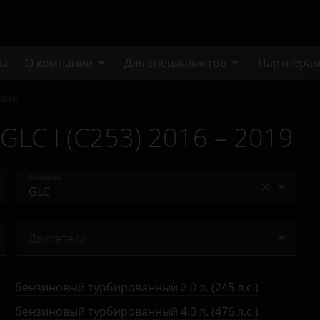
ты
О компании
Для специалистов
Партнера
 2019
LC I (C253) 2016 – 2019
Модель
A-Class
Двигатели
A-класс AMG
бензиновый турбированный 2.0 л. (211 л.с.)
AMG GT
бензиновый турбированный 2.0 л. (245 л.с.)
бензиновый турбированный 2.0 л. (245 л.с.)
B-Class
бензиновый турбированный 4.0 л. (476 л.с.)