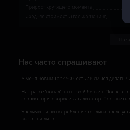
Прирост крутящего момента
Opel
Средняя стоимость (только тюнинг)
Peugeot
Porsche
Пока
Ravon
Renault
Нас часто спрашивают
Saab
Seat
У меня новый Tank 500, есть ли смысл делать 
Skoda
На трассе 'попал' на плохой бензин. После это
сервисе приговорили катализатор. Поставить
Smart
Увеличится ли потребление топлива после уста
SsangYong
вырос на литр.
Subaru