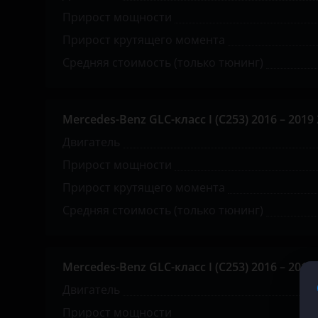
Прирост мощности
KIA
Прирост крутящего момента
Land Rover
Средняя стоимость (только тюнинг)
Lexus
Lifan
Mercedes-Benz GLC-класс I (C253) 2016 – 2019 2.
Luxgen
Двигатель
Прирост мощности
Mazda
Прирост крутящего момента
Mercedes
Средняя стоимость (только тюнинг)
MINI
Mitsubishi
Mercedes-Benz GLC-класс I (C253) 2016 – 2019 2.
Nissan
Двигатель
Omoda
Прирост мощности