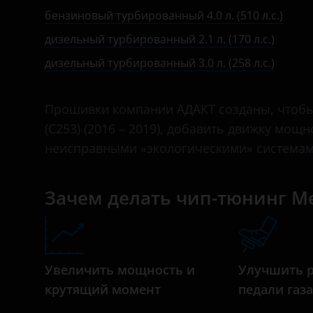
I (X253) 2015 – 2019
Bentley
бензиновый турбированный 4.0 л. (510 л.с.)
I (X253) 2019 – н.в.
дизельный турбированный 2.1 л. (170 л.с.)
BMW
дизельный турбированный 3.0 л. (258 л.с.)
Brilliance
BYD
Прошивки компании АДАКТ созданы, чтобы 
Cadillac
(C253) (2016 – 2019), добавить движку мощ
неисправными «экологическими» системам
Changan
Chery
Зачем делать чип-тюнинг Merc
Chevrolet
Chrysler
Citroen
Увеличить мощность и
Улучшить 
крутящий момент
педали газ
Daewoo