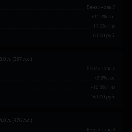
GLS
Бензиновый
M-Class
+11.0% л.с.
R-Class
+11.6% Н·м
16 000 руб.
S-Class
SLK
0 л. (367 л.с.)
Sprinter
Бензиновый
Sprinter Classic
+9.8% л.с.
V-Class
+10.3% Н·м
Viano
16 000 руб.
Vito
X-Class
0 л. (476 л.с.)
Бензиновый
X-класс