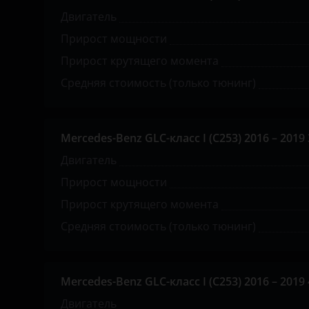
Great Wall (GWM)
Двигатель
Haval
Прирост мощности
Hawtai
Прирост крутящего момента
Средняя стоимость (только тюнинг)
Honda
Hummer
Mercedes-Benz GLC-класс I (C253) 2016 – 2019 3.
Hyundai
Двигатель
Infiniti
Прирост мощности
Iveco
Прирост крутящего момента
JAC
Средняя стоимость (только тюнинг)
Jaguar
Jeep
Mercedes-Benz GLC-класс I (C253) 2016 – 2019 4.
Двигатель
Kaiyi