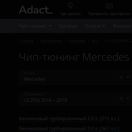
Где сделать
Проверить сертификат
Чип-тюнинг
Каталог
Услуги
Контак
Главная
/
Чип-тюнинг
/
Mercedes
/
GLC
/
I (C253) 2016 –
Чип-тюнинг Mercedes G
Марка
Acura
Поколение
Alfa Romeo
I (C253) 2016 – 2019
Audi
бензиновый турбированный 2.0 л. (211 л.с.)
I (C253) 2019 – н.в.
BAIC
бензиновый турбированный 3.0 л. (367 л.с.)