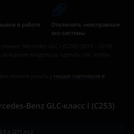
CLS-класс AMG
E-Class
рывки в работе
Отключить неисправные
E-класс AMG
эко-системы
G-Class
тюнинг Mercedes GLC I (C253) (2016 – 2019)
GL
ь вождения владельца, сделать так, чтобы
GLA
GLA-класс AMG
вки можете узнать у
наших партнеров в
GLB
GLC
des-Benz GLC-класс I (C253)
GLE
GLK
0 л. (211 л.с.)