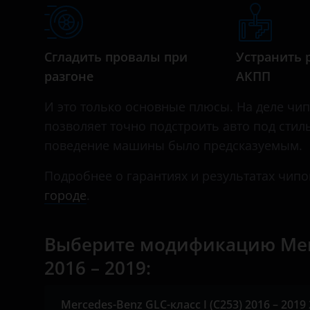
Daihatsu
Datsun
Сгладить провалы при
Устранить 
Dodge
разгоне
АКПП
Dongfeng (DFM)
И это только основные плюсы. На деле чип-
Exeed
позволяет точно подстроить авто под стил
поведение машины было предсказуемым.
FAW
Fiat
Подробнее о гарантиях и результатах чипо
городе
.
Ford
GAC
Выберите модификацию Merce
Geely
2016 – 2019:
Genesis
Mercedes-Benz GLC-класс I (C253) 2016 – 2019 2.