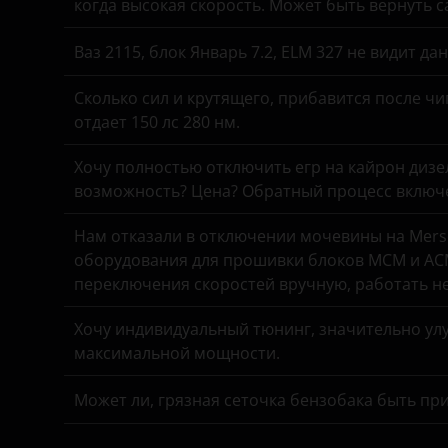
когда высокая скорость. Может быть вернуть 
УАЗ
Ваз 2115, блок Январь 7.2, ELM 327 не видит д
Сколько сил и крутящего, прибавится после чи
отдает 150 лс 280 нм.
Хочу полностью отключить егр на кайрон дизель,
возможность? Цена? Обратный процесс включе
Нам отказали в отключении мочевины на Merse
оборудования для прошивки блоков MCM и ACM
переключения скоростей вручную, работать н
Хочу индивидуальный тюнинг, значительно улу
максимальной мощности.
Может ли, грязная сеточка бензобака быть пр