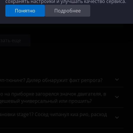
сохранять настройки и улучшать качество сервиса.
+11.0% Н·м
Понятно
Подробнее
16 000 руб.
зать еще
чип-тюнинг? Дилер обнаружит факт репрога?
го на приборке загорелся значок двигателя, в
 дешевый универсальный или прошить?
новки stage1? Сосед чипанул киа рио, расход