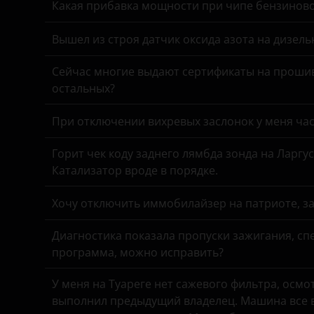
Какая прибавка мощности при чипе бензинов
Suzuki
Вышел из строя датчик оксида азота на дизель
Tank
Toyota
Сейчас многие выдают сертификаты на прошив
остальных?
Volkswagen
При отключении вихревых заслонок у меня час
Volvo
Vortex
Горит чек коду заднего лямбда зонда на Ларгу
Катализатор вроде в порядке.
Zotye
Хочу отключить иммобилайзер на патриоте, з
ZX
Диагностика показала пропуски зажигания, спе
ВАЗ (LADA)
программа, можно исправить?
ГАЗ
У меня на Туареге нет сажевого фильтра, осмо
ЗАЗ
выполнил предыдущий владелец. Машина все в