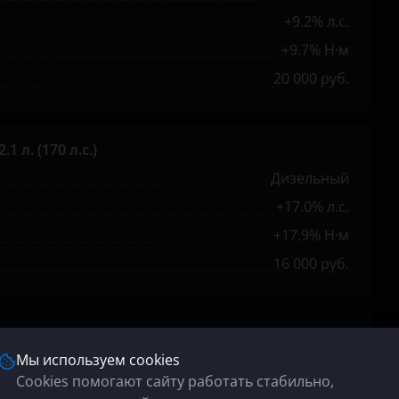
+9.2% л.с.
+9.7% Н·м
20 000 руб.
1 л. (170 л.с.)
Дизельный
+17.0% л.с.
+17.9% Н·м
16 000 руб.
0 л. (245 л.с.)
Мы используем cookies
Бензиновый
Cookies помогают сайту работать стабильно,
+10.5% л.с.