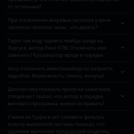
Peugeot
от остальных?
Porsche
При отключении вихревых заслонок у меня
частично пропали 'низы', что делать?
Ravon
Горит чек коду заднего лямбда зонда на
Renault
Ларгусе, мотор Рено К7М. Отключить или
Saab
заменить? Катализатор вроде в порядке.
Seat
Хочу отключить иммобилайзер на патриоте,
задолбал. Возможность, плюсы, минусы?
Skoda
Диагностика показала пропуски зажигания,
Smart
специалист сказал, что мотор в порядке,
SsangYong
виновата программа, можно исправить?
Subaru
У меня на Туареге нет сажевого фильтра,
осмотр выхлопной системы показал, что
Suzuki
удаление выполнил предыдущий владелец.