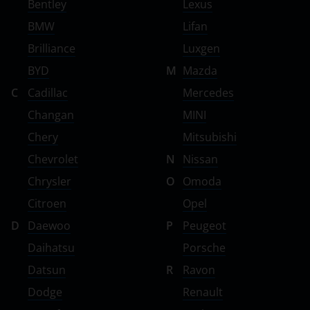
Bentley
Lexus
BMW
Lifan
Brilliance
Luxgen
BYD
M
Mazda
C
Cadillac
Mercedes
Changan
MINI
Chery
Mitsubishi
Chevrolet
N
Nissan
Chrysler
O
Omoda
Citroen
Opel
D
Daewoo
P
Peugeot
Daihatsu
Porsche
Datsun
R
Ravon
Dodge
Renault