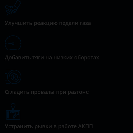
Datsun
Lancer
Dodge
Montero
Улучшить реакцию педали газа
Dongfeng (DFM)
Outlander
Exeed
Outlander XL
FAW
Pajero
Добавить тяги на низких оборотах
Fiat
Pajero Sport
Ford
GAC
Сгладить провалы при разгоне
Geely
Genesis
Great Wall (GWM)
Устранить рывки в работе АКПП
Haval