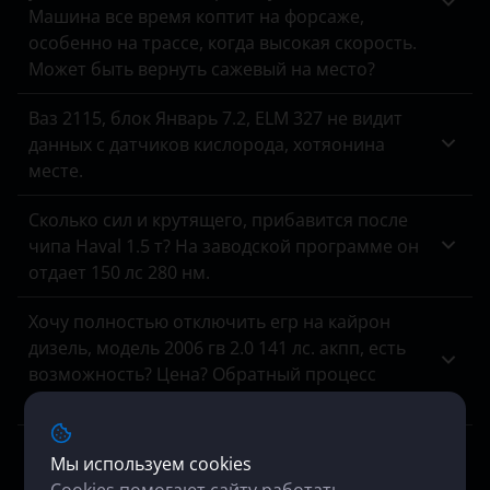
Tank
Машина все время коптит на форсаже,
особенно на трассе, когда высокая скорость.
Toyota
Может быть вернуть сажевый на место?
Volkswagen
Ваз 2115, блок Январь 7.2, ELM 327 не видит
Volvo
данных с датчиков кислорода, хотяонина
месте.
Vortex
Сколько сил и крутящего, прибавится после
Zotye
чипа Haval 1.5 т? На заводской программе он
отдает 150 лс 280 нм.
ZX
ВАЗ (LADA)
Хочу полностью отключить егр на кайрон
дизель, модель 2006 гв 2.0 141 лс. акпп, есть
ГАЗ
возможность? Цена? Обратный процесс
включения клапана, если что, возможен?
ЗАЗ
Нам отказали в отключении мочевины на
УАЗ
Мы используем cookies
Mersedes Arocs, мотивируя это отсутствием
Cookies помогают сайту работать