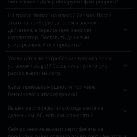
чип-тюнинг? Дилер обнаружит факт репрога?
Land Rover
На трассе 'попал' на плохой бензин. После
Lexus
этого на приборке загорелся значок
двигателя, в сервисе приговорили
Lifan
катализатор. Поставить дешевый
универсальный или прошить?
Luxgen
Mazda
Увеличится ли потребление топлива после
установки stage1? Сосед чипанул киа рио,
Mercedes
расход вырос на литр.
MINI
Какая прибавка мощности при чипе
Mitsubishi
бензинового атмосферника?
Nissan
Вышел из строя датчик оксида азота на
дизельном JAC, есть смысл менять?
Omoda
Сейчас многие выдают сертификаты на
Opel
прошивки, в чем отличие ваших сертификатов