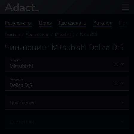
Результаты
Цены
Где сделать
Каталог
Прове
Главная
/
Чип-тюнинг
/
Mitsubishi
/
Delica D:5
Чип-тюнинг Mitsubishi Delica D:5
Марка
Acura
Модель
Alfa Romeo
Airtrek
Audi
Поколение
ASX
BAIC
I 2007 – 2019
Carisma
Двигатели
Bentley
I 2018 – н.в.
Colt