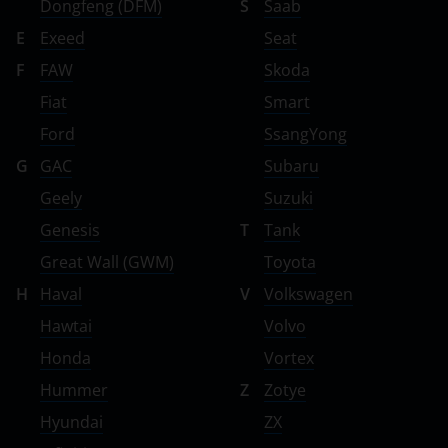
Dongfeng (DFM)
S
Saab
E
Exeed
Seat
F
FAW
Skoda
Fiat
Smart
Ford
SsangYong
G
GAC
Subaru
Geely
Suzuki
Genesis
T
Tank
Great Wall (GWM)
Toyota
H
Haval
V
Volkswagen
Hawtai
Volvo
Honda
Vortex
Hummer
Z
Zotye
Hyundai
ZX