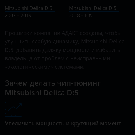
Ничего не найдено
BMW
Mitsubishi Delica D:5 I
Mitsubishi Delica D:5 I
Delica
2007 – 2019
Brilliance
2018 – н.в.
Delica D:2
BYD
Прошивки компании АДАКТ созданы, чтобы
Delica D:3
Cadillac
улучшить слабую динамику, Mitsubishi Delica
Delica D:5
D:5, добавить движку мощности и избавить
Changan
владельца от проблем с неисправными
Eclipse
Chery
«экологическими» системами.
Eclipse Cross
Chevrolet
Зачем делать чип-тюнинг
Endeavor
Chrysler
Mitsubishi Delica D:5
Fuso Canter
Citroen
Galant
Daewoo
Grandis
Увеличить мощность и крутящий момент
Daihatsu
L200