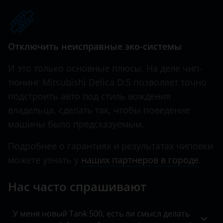
Hawtai
Honda
Отключить неисправные эко-системы
Hummer
И это только основные плюсы. На деле чип-
Hyundai
тюнинг Mitsubishi Delica D:5 позволяет точно
подстроить авто под стиль вождения
Infiniti
владельца, сделать так, чтобы поведение
Iveco
машины было предсказуемым.
JAC
Подробнее о гарантиях и результатах чиповки
Jaguar
можете узнать у
наших партнеров в городе
.
Jeep
Нас часто спрашивают
Kaiyi
У меня новый Tank 500, есть ли смысл делать
KIA