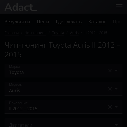
Результаты
Цены
Где сделать
Каталог
Прове
Главная
/
Чип-тюнинг
/
Toyota
/
Auris
/
II 2012 – 2015
Чип-тюнинг Toyota Auris II 2012 –
2015
Марка
Acura
Модель
Alfa Romeo
4Runner
Поколение
Audi
Allion
BAIC
I 2006 – 2010
Alphard
Двигатели