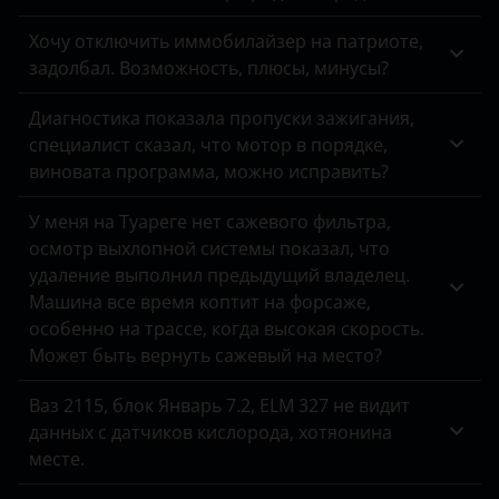
Suzuki
Хочу отключить иммобилайзер на патриоте,
Tank
задолбал. Возможность, плюсы, минусы?
Toyota
Диагностика показала пропуски зажигания,
Volkswagen
специалист сказал, что мотор в порядке,
виновата программа, можно исправить?
Volvo
У меня на Туареге нет сажевого фильтра,
Vortex
осмотр выхлопной системы показал, что
Zotye
удаление выполнил предыдущий владелец.
Машина все время коптит на форсаже,
ZX
особенно на трассе, когда высокая скорость.
Может быть вернуть сажевый на место?
ВАЗ (LADA)
Ваз 2115, блок Январь 7.2, ELM 327 не видит
ГАЗ
данных с датчиков кислорода, хотяонина
ЗАЗ
месте.
УАЗ