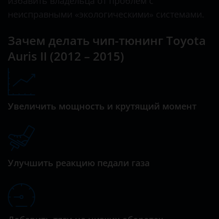
избавить владельца от проблем с
Land Cruiser Prado
неисправными «экологическими» системами.
Datsun
Prius
Зачем делать чип-тюнинг Toyota
Dodge
RAV4
Auris II (2012 – 2015)
Dongfeng (DFM)
Tundra
Exeed
Venza
FAW
Увеличить мощность и крутящий момент
Yaris
Fiat
Ford
GAC
Улучшить реакцию педали газа
Geely
Genesis
Great Wall (GWM)