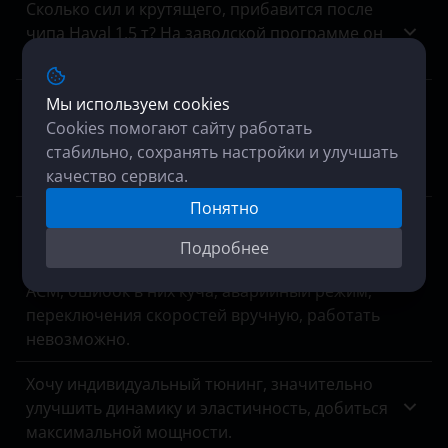
Сколько сил и крутящего, прибавится после
чипа Haval 1.5 т? На заводской программе он
отдает 150 лс 280 нм.
Хочу полностью отключить егр на кайрон
Мы используем cookies
дизель, модель 2006 гв 2.0 141 лс. акпп, есть
Cookies помогают сайту работать
возможность? Цена? Обратный процесс
стабильно, сохранять настройки и улучшать
включения клапана, если что, возможен?
качество сервиса.
Понятно
Нам отказали в отключении мочевины на
Mersedes Arocs, мотивируя это отсутствием
Подробнее
оборудования для прошивки блоков MCM и
ACM, ошибок в них куча, аварийный режим,
переключения скоростей вручную, работать
невозможно.
Хочу индивидуальный тюнинг, значительно
улучшить динамику и эластичность, добиться
максимальной мощности.