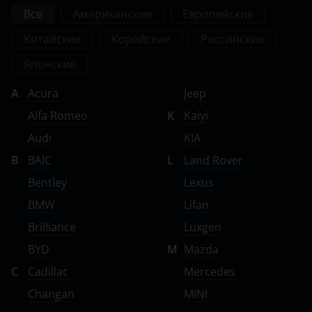
Все
Американские
Европейские
Китайские
Корейские
Российские
Японские
A
Acura
Jeep
Alfa Romeo
K
Kaiyi
Audi
KIA
B
BAIC
L
Land Rover
Bentley
Lexus
BMW
Lifan
Brilliance
Luxgen
BYD
M
Mazda
C
Cadillac
Mercedes
Changan
MINI