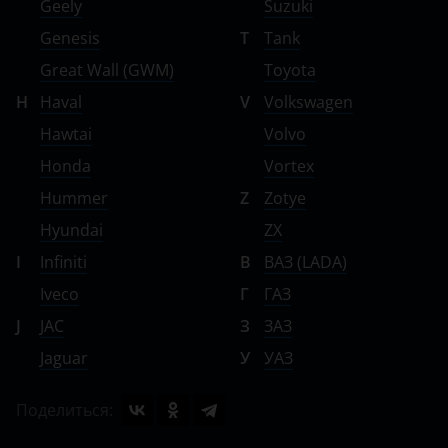
Geely
Suzuki
Genesis
T
Tank
Great Wall (GWM)
Toyota
H
Haval
V
Volkswagen
Hawtai
Volvo
Honda
Vortex
Hummer
Z
Zotye
Hyundai
ZX
I
Infiniti
В
ВАЗ (LADA)
Iveco
Г
ГАЗ
J
JAC
З
ЗАЗ
Jaguar
У
УАЗ
Поделиться: