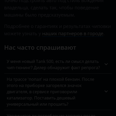
точно подстроить авто под стиль вождения
KIA
владельца, сделать так, чтобы поведение
машины было предсказуемым.
Land Rover
Подробнее о гарантиях и результатах чиповки
Lexus
можете узнать у
наших партнеров в городе
.
Lifan
Нас часто спрашивают
Luxgen
Mazda
У меня новый Tank 500, есть ли смысл делать
чип-тюнинг? Дилер обнаружит факт репрога?
Mercedes
MINI
На трассе 'попал' на плохой бензин. После
этого на приборке загорелся значок
Mitsubishi
двигателя, в сервисе приговорили
катализатор. Поставить дешевый
Nissan
универсальный или прошить?
Omoda
Увеличится ли потребление топлива после