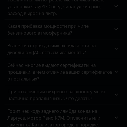
Opel
установки stage1? Сосед чипанул киа рио,
расход вырос на литр.
Peugeot
Какая прибавка мощности при чипе
Porsche
бензинового атмосферника?
Ravon
Вышел из строя датчик оксида азота на
Renault
дизельном JAC, есть смысл менять?
Saab
Сейчас многие выдают сертификаты на
Seat
прошивки, в чем отличие ваших сертификатов
от остальных?
Skoda
При отключении вихревых заслонок у меня
Smart
частично пропали 'низы', что делать?
SsangYong
Горит чек коду заднего лямбда зонда на
Subaru
Ларгусе, мотор Рено К7М. Отключить или
заменить? Катализатор вроде в порядке.