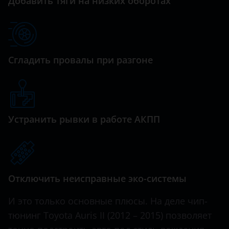
Добавить тяги на низких оборотах
Haval
Hawtai
Honda
Сгладить провалы при разгоне
Hummer
Hyundai
Infiniti
Устранить рывки в работе АКПП
Iveco
JAC
Отключить неисправные эко-системы
Jaguar
Jeep
И это только основные плюсы. На деле чип-
тюнинг Toyota Auris II (2012 – 2015) позволяет
Kaiyi