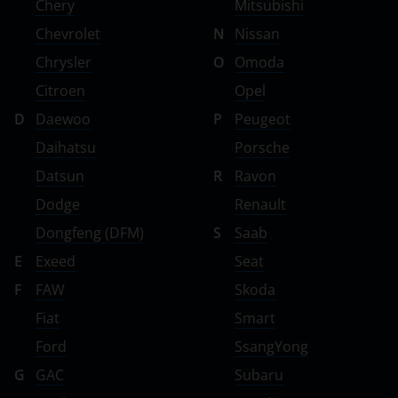
Chery
Mitsubishi
Chevrolet
N
Nissan
Chrysler
O
Omoda
Citroen
Opel
D
Daewoo
P
Peugeot
Daihatsu
Porsche
Datsun
R
Ravon
Dodge
Renault
Dongfeng (DFM)
S
Saab
E
Exeed
Seat
F
FAW
Skoda
Fiat
Smart
Ford
SsangYong
G
GAC
Subaru