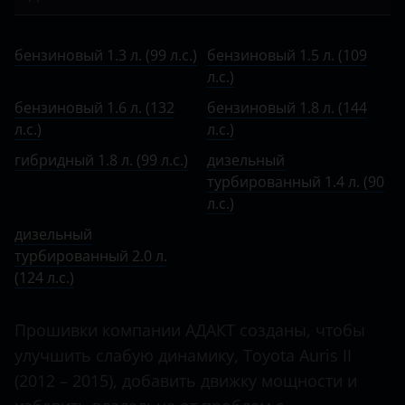
Bentley
I 2010 – 2012
Auris
бензиновый 1.3 л. (99 л.с.)
BMW
II 2012 – 2015
бензиновый 1.3 л. (99 л.с.)
бензиновый 1.5 л. (109
Avensis
бензиновый 1.5 л. (109 л.с.)
Brilliance
л.с.)
II 2015 – 2018
Aygo
бензиновый 1.6 л. (132 л.с.)
бензиновый 1.6 л. (132
бензиновый 1.8 л. (144
BYD
л.с.)
л.с.)
C-HR
бензиновый 1.8 л. (144 л.с.)
Cadillac
гибридный 1.8 л. (99 л.с.)
дизельный
Camry
гибридный 1.8 л. (99 л.с.)
турбированный 1.4 л. (90
Changan
л.с.)
Corolla
дизельный турбированный 1.4 л. (90 л.с.)
Chery
дизельный
Fortuner
дизельный турбированный 2.0 л. (124 л.с.)
турбированный 2.0 л.
Chevrolet
(124 л.с.)
Hiace
Chrysler
Highlander
Прошивки компании АДАКТ созданы, чтобы
Citroen
Hilux
улучшить слабую динамику, Toyota Auris II
Daewoo
(2012 – 2015), добавить движку мощности и
Land Cruiser
Daihatsu